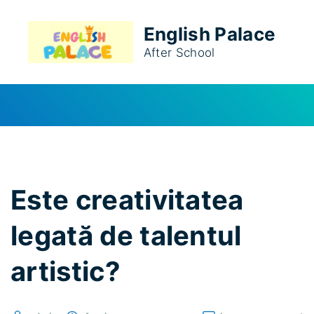
S
k
English Palace
i
After School
p
t
o
c
o
n
t
Este creativitatea
e
n
legată de talentul
t
artistic?