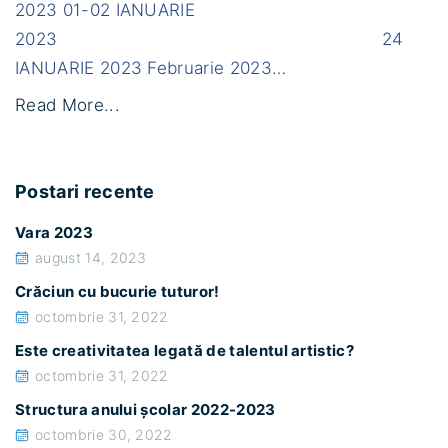
2023 01-02 IANUARIE
g
2023 24
a
IANUARIE 2023 Februarie 2023
…
t
"
Read More...
ă
S
d
t
e
Postari recente
r
t
u
a
Vara 2023
c
l
august 14, 2023
t
e
Crăciun cu bucurie tuturor!
u
n
octombrie 31, 2022
r
t
Este creativitatea legată de talentul artistic?
a
u
octombrie 31, 2022
a
l
Structura anului școlar 2022-2023
n
a
octombrie 30, 2022