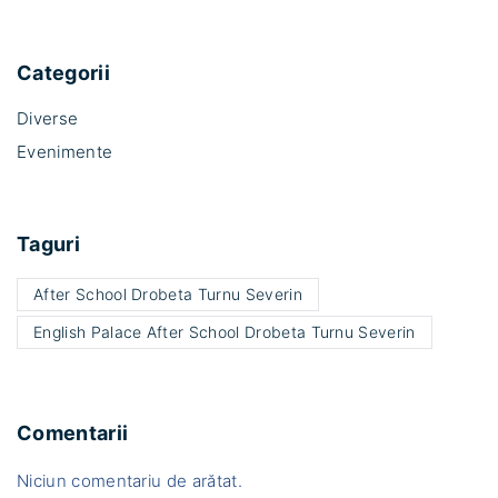
u
r
l
t
u
Categorii
i
i
s
Diverse
ș
t
Evenimente
c
i
o
c
l
?
Taguri
a
"
r
After School Drobeta Turnu Severin
2
English Palace After School Drobeta Turnu Severin
0
2
2
Comentarii
-
Niciun comentariu de arătat.
2