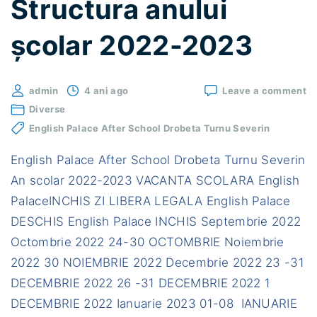
Structura anului
e
c
școlar 2022-2023
r
e
a
o
admin
4 ani ago
Leave a comment
St
t
Diverse
an
English Palace After School Drobeta Turnu Severin
i
șc
2
v
2
English Palace After School Drobeta Turnu Severin
i
An scolar 2022-2023 VACANTA SCOLARA English
t
PalaceINCHIS ZI LIBERA LEGALA English Palace
a
DESCHIS English Palace INCHIS Septembrie 2022
t
Octombrie 2022 24-30 OCTOMBRIE Noiembrie
e
2022 30 NOIEMBRIE 2022 Decembrie 2022 23 -31
a
DECEMBRIE 2022 26 -31 DECEMBRIE 2022 1
l
DECEMBRIE 2022 Ianuarie 2023 01-08 IANUARIE
e