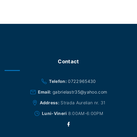
0
2
3
"
Contact
Telefon:
0722965430
Email:
gabrielastr35@yahoo.com
Address:
Strada Aurelian nr. 31
Luni-Vineri
8:00AM-6:00PM
f
a
c
e