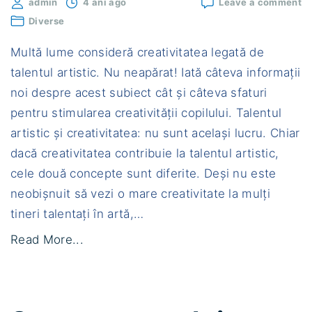
o
admin
4 ani ago
Leave a comment
Es
Diverse
cr
le
Multă lume consideră creativitatea legată de
d
ta
talentul artistic. Nu neapărat! Iată câteva informații
ar
noi despre acest subiect cât și câteva sfaturi
pentru stimularea creativității copilului. Talentul
artistic și creativitatea: nu sunt același lucru. Chiar
dacă creativitatea contribuie la talentul artistic,
cele două concepte sunt diferite. Deși nu este
neobișnuit să vezi o mare creativitate la mulți
tineri talentați în artă,
…
"
Read More...
E
s
t