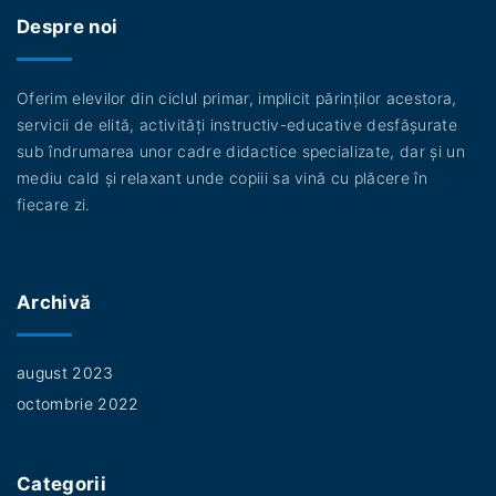
b
Despre noi
o
o
k
Oferim elevilor din ciclul primar, implicit părinților acestora,
servicii de elită, activități instructiv-educative desfășurate
sub îndrumarea unor cadre didactice specializate, dar și un
mediu cald și relaxant unde copiii sa vină cu plăcere în
fiecare zi.
Archivă
august 2023
octombrie 2022
Categorii