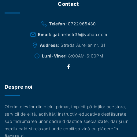
Contact
Telefon:
0722965430
Email:
gabrielastr35@yahoo.com
Address:
Strada Aurelian nr. 31
Luni-Vineri
8:00AM-6:00PM
f
a
c
e
b
Despre noi
o
o
k
Oferim elevilor din ciclul primar, implicit părinților acestora,
servicii de elită, activități instructiv-educative desfășurate
sub îndrumarea unor cadre didactice specializate, dar și un
mediu cald și relaxant unde copiii sa vină cu plăcere în
fiecare zi.