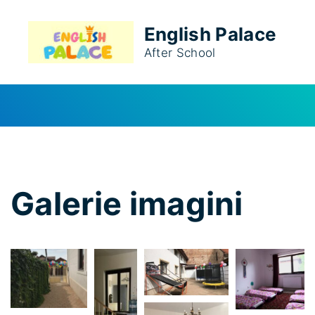
S
k
English Palace
i
After School
p
t
o
c
o
n
t
Galerie imagini
e
n
t